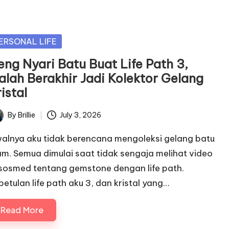
sted
ERSONAL LIFE
eng Nyari Batu Buat Life Path 3,
alah Berakhir Jadi Kolektor Gelang
istal
By
Brillie
July 3, 2026
ted
alnya aku tidak berencana mengoleksi gelang batu
am. Semua dimulai saat tidak sengaja melihat video
 sosmed tentang gemstone dengan life path.
betulan life path aku 3, dan kristal yang…
Read More