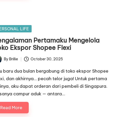
sted
ERSONAL LIFE
engalaman Pertamaku Mengelola
oko Ekspor Shopee Flexi
By
Brillie
October 30, 2025
ted
u baru dua bulan bergabung di toko ekspor Shopee
exi, dan akhirnya... pecah telor juga! Untuk pertama
linya, aku dapat orderan dari pembeli di Singapura.
sanya campur aduk — antara…
Read More