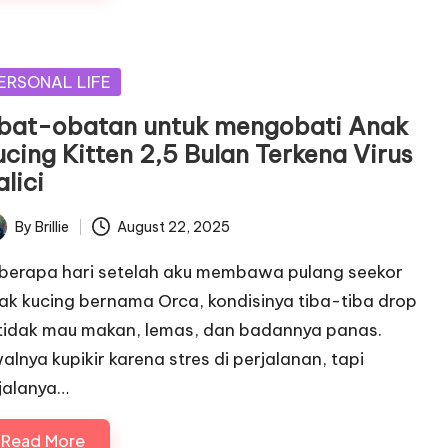
sted
ERSONAL LIFE
bat-obatan untuk mengobati Anak
ucing Kitten 2,5 Bulan Terkena Virus
lici
By
Brillie
August 22, 2025
ted
berapa hari setelah aku membawa pulang seekor
ak kucing bernama Orca, kondisinya tiba-tiba drop
tidak mau makan, lemas, dan badannya panas.
alnya kupikir karena stres di perjalanan, tapi
jalanya…
Read More